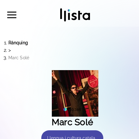
Rànquing
>
Marc Solé
110.361
Marc Solé
Llengua i cultura catalana