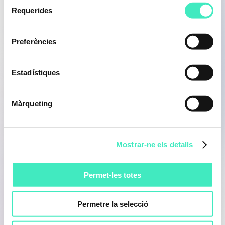
Posts
Requerides
de
10
consentiment
Preferències
Visualitzacions
106.448
Estadístiques
Màrqueting
Comentaris
236
Mostrar-ne els detalls
Els més rellevants de l'últim mes
Permet-les totes
Llengua i cultura
Permetre la selecció
catalana