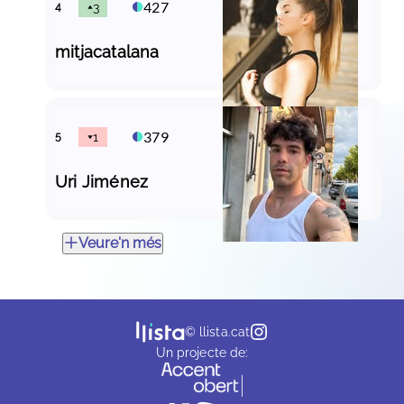
427
4
3
mitjacatalana
379
5
1
Uri Jiménez
Veure'n més
© llista.cat
Un projecte de: