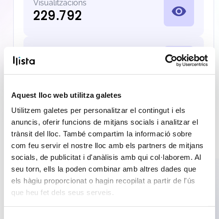
Visualitzacions
229.792
Comentaris
518
Aquest lloc web utilitza galetes
Utilitzem galetes per personalitzar el contingut i els
13.800
Seguidors TikTok
anuncis, oferir funcions de mitjans socials i analitzar el
trànsit del lloc. També compartim la informació sobre
com feu servir el nostre lloc amb els partners de mitjans
MÈTRIQUES DEL MES ANTERIOR
socials, de publicitat i d'anàlisis amb qui col·laborem. Al
seu torn, ells la poden combinar amb altres dades que
Likes
els hàgiu proporcionat o hagin recopilat a partir de l'ús
8.269
que heu fet dels seus serveis.
Selecció