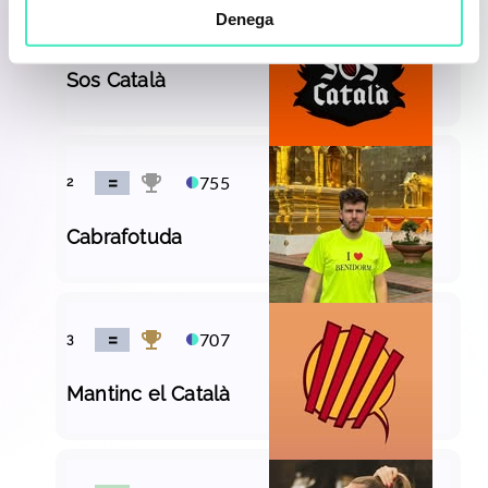
Denega
1000
1
Sos Català
755
2
Cabrafotuda
707
3
Mantinc el Català